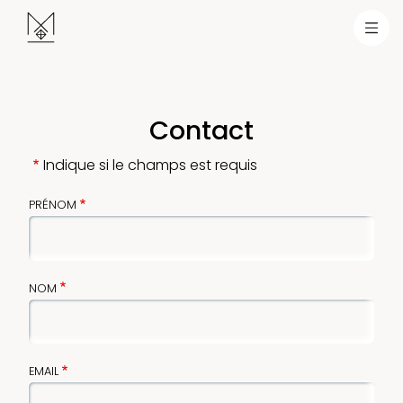
N
Aller au contenu principal
Contact
Indique si le champs est requis
PRÉNOM
NOM
EMAIL